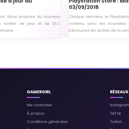
ise à jour du
Playstation Store : Mis
03/09/2018
tion Store propose du nouveau
Chaque semaine, le Playstati
s sorties de jeux et de DLC.
contenu avec les nouvelles 
semaine.
Découvrez les sorties de la se
GAMERGIRL
RÉSEAUX
Me contacter
Instagra
À propos
TikTok
Conditions générales
Twitch