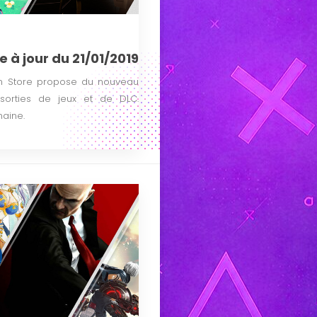
e à jour du 21/01/2019
on Store propose du nouveau
sorties de jeux et de DLC.
maine.