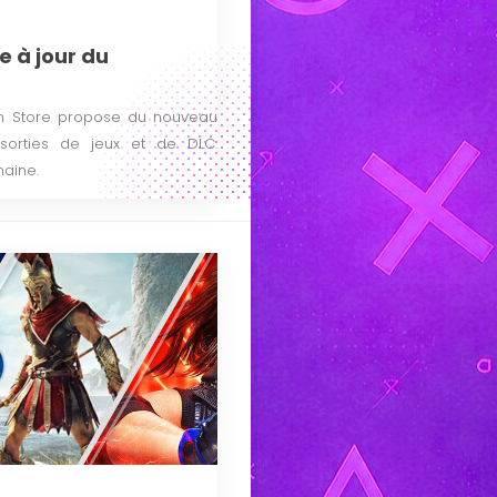
e à jour du
on Store propose du nouveau
sorties de jeux et de DLC.
maine.