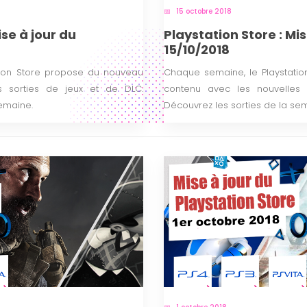
15 octobre 2018
ise à jour du
Playstation Store : Mis
15/10/2018
tion Store propose du nouveau
Chaque semaine, le Playstati
s sorties de jeux et de DLC.
contenu avec les nouvelles 
semaine.
Découvrez les sorties de la se