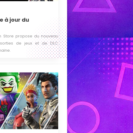
e à jour du
on Store propose du nouveau
sorties de jeux et de DLC.
maine.