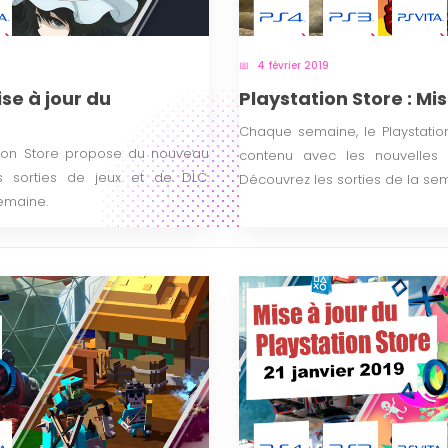
4 février 2019
ise à jour du
Playstation Store : Mi
Chaque semaine, le Playstati
tion Store propose du nouveau
contenu avec les nouvelles 
s sorties de jeux et de DLC.
Découvrez les sorties de la se
semaine.