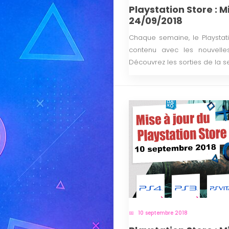
Playstation Store : M
24/09/2018
Chaque semaine, le Playsta
contenu avec les nouvelle
Découvrez les sorties de la 
10 septembre 2018