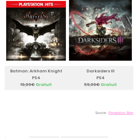
Batman: Arkham Knight
Darksiders III
PS4
PS4
19,99€
Gratuit
59,99€
Gratuit
Source :
Playstation Blog