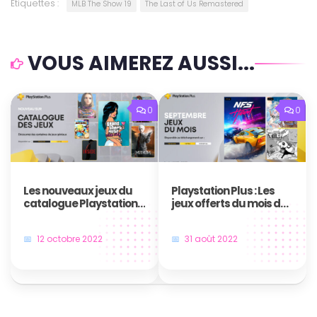
Étiquettes :
MLB The Show 19
The Last of Us Remastered
VOUS AIMEREZ AUSSI...
0
0
Les nouveaux jeux du
Playstation Plus : Les
catalogue Playstation
jeux offerts du mois de
Plus en octobre 2022
septembre 2022
12 octobre 2022
31 août 2022