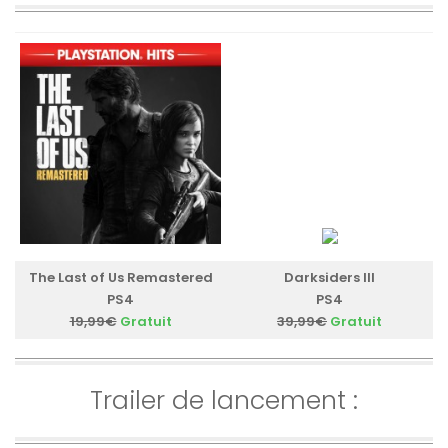
The Last of Us Remastered
Darksiders III
PS4
PS4
19,99€
Gratuit
39,99€
Gratuit
Trailer de lancement :