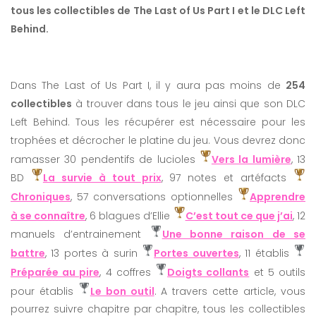
tous les collectibles de The Last of Us Part I et le DLC Left
Behind.
Dans The Last of Us Part I, il y aura pas moins de
254
collectibles
à trouver dans tous le jeu ainsi que son DLC
Left Behind. Tous les récupérer est nécessaire pour les
trophées et décrocher le platine du jeu. Vous devrez donc
ramasser 30 pendentifs de lucioles
Vers la lumière
, 13
BD
La survie à tout prix
, 97 notes et artéfacts
Chroniques
, 57 conversations optionnelles
Apprendre
à se connaître
, 6 blagues d’Ellie
C’est tout ce que j’ai
, 12
manuels d’entrainement
Une bonne raison de se
battre
, 13 portes à surin
Portes ouvertes
, 11 établis
Préparée au pire
, 4 coffres
Doigts collants
et 5 outils
pour établis
Le bon outil
. A travers cette article, vous
pourrez suivre chapitre par chapitre, tous les collectibles