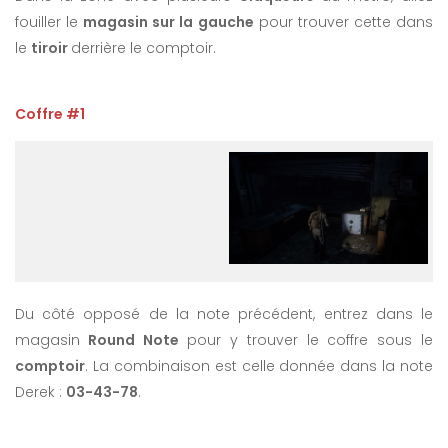
fouiller le
magasin sur la gauche
pour trouver cette dans
le
tiroir
derrière le comptoir.
Coffre #1
Du côté opposé de la note précédent, entrez dans le
magasin
Round Note
pour y trouver le coffre sous le
comptoir
. La combinaison est celle donnée dans la note
Derek :
03-43-78
.