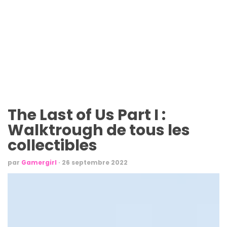
The Last of Us Part I :
Walktrough de tous les
collectibles
par
Gamergirl
·
26 septembre 2022