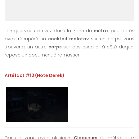
Lorsque vous arrivez dans la zone du
métro
, peu après
avoir récupéré un
cocktail molotov
sur un corps, vous
trouverez un autre
corps
sur des escalier à côté duquel
repose un document à ramasser.
Artéfact #13 (Note Derek)
Dans la zone avec plusieurs
Claqueurs
du métro, allez