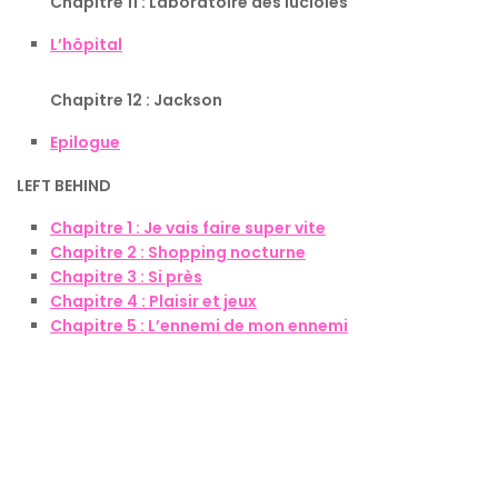
Chapitre 11 : Laboratoire des lucioles
L’hôpital
Chapitre 12 : Jackson
Epilogue
LEFT BEHIND
Chapitre 1 : Je vais faire super vite
Chapitre 2 : Shopping nocturne
Chapitre 3 : Si près
Chapitre 4 : Plaisir et jeux
Chapitre 5 : L’ennemi de mon ennemi