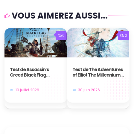
VOUS AIMEREZ AUSSI...
0
2
Test de Assassin’s
Test de The Adventures
Creed Black Flag
of Elliot The Millennium
Resynced : Le plus
Tales – Une aventure
grand des jeux de
temporelle qui nous fait
19 juillet 2026
30 juin 2026
pirates revient plus
voyager
majestueux que jamais