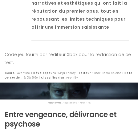
narratives et esthétiques qui ont fait la
réputation du premier opus, tout en
repoussant les limites techniques pour
offrir une immersion saisissante.
Code jeu fourni par l’éditeur Xbox pour la rédaction de ce
test.
Genre
: Aventure |
Développeurs
: Ninja Theroy |
Editeur
: Xbox Game Studios |
Date
De Sortie
: 12/08/2025 |
Classification
: PEGI 18+
Plate-forme
: Playstation 5 – Xbox – PC
Entre vengeance, délivrance et
psychose