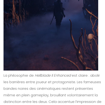
La philosophie de
Hellblade II Enhanced
est claire : abolir
les barrières entre joueur et protagoniste. Les fameuses
bandes noires des cinématiques restent présentes
même en plein gameplay, brouillant volontairement la
distinction entre les deux. Cela accentue l’impression de