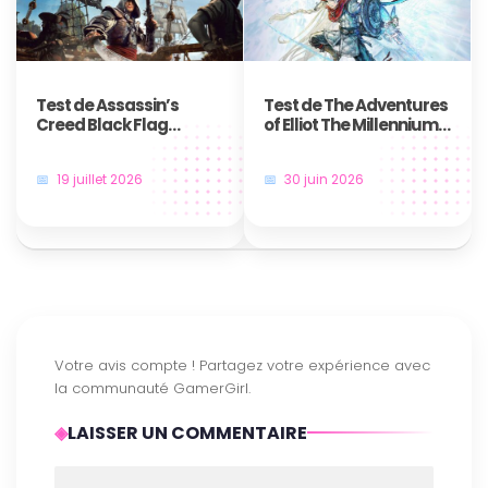
Test de Assassin’s
Test de The Adventures
Creed Black Flag
of Elliot The Millennium
Resynced : Le plus
Tales – Une aventure
grand des jeux de
temporelle qui nous fait
19 juillet 2026
30 juin 2026
pirates revient plus
voyager
majestueux que jamais
LAISSER UN COMMENTAIRE