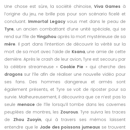
Une chose est sûre, la société chinoise,
Viva Games
à
l’origine du jeu, ne brille pas pour son scénario ficelé et
concluant.
Immortal Legacy
vous met dans le peau de
Tyre
, un ancien combattant d’une unité spéciale, qui se
rend sur l’île de
Yingzhou
après la mort mystérieuse de sa
mère
. Il part dans l’intention de découvrir la vérité sur la
mort de sa mort avec l’aide de
Ksana
, une amie de cette
dernière. Après le crash de leur avion, Tyre est secouru par
la célèbre streameuse «
Cookie Pie
» qui cherche des
dragons
sur l’île afin de réaliser une nouvelle vidéo pour
ses fans. Des hommes dangereux et armés sont
également présents, et Tyre se voit de riposter pour sa
survie. Malheureusement, il découvrira que ce n’est pas la
seule
menace
de l’île lorsqu’il tombe dans les cavernes
peuplées de montres, les
Zourous
. Tyre suivra les traces
de
Zhou Zuoyin
, qui à travers ses mémos laissent
entendre que le
Jade des poissons jumeaux
se trouvent