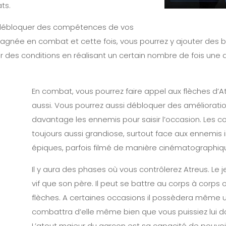
ts.
débloquer des compétences de vos
gnée en combat et cette fois, vous pourrez y ajouter des bon
ir des conditions en réalisant un certain nombre de fois un
En combat, vous pourrez faire appel aux flèches d’Atr
aussi. Vous pourrez aussi débloquer des amélioratio
davantage les ennemis pour saisir l’occasion. Les 
toujours aussi grandiose, surtout face aux ennemis
épiques, parfois filmé de manière cinématographiq
Il y aura des phases où vous contrôlerez Atreus. Le
vif que son père. Il peut se battre au corps à corps
flèches. A certaines occasions il possèdera même un
combattra d’elle même bien que vous puissiez lui d
L’atout majeur du garçon est sa capacité de pouvoi