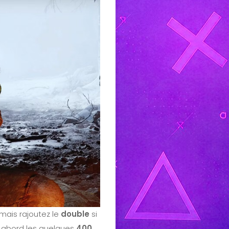
mais rajoutez le
double
si
 abord les quelques
400