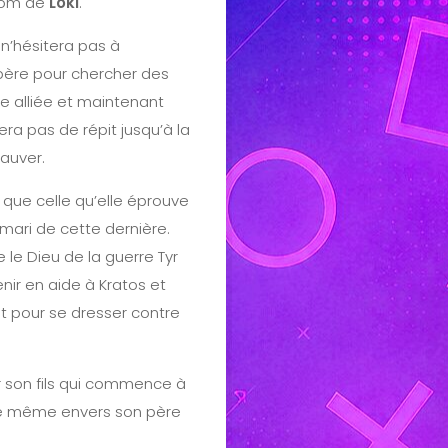
 nom de
Loki
.
n’hésitera pas à
père pour chercher des
 alliée et maintenant
era pas de répit jusqu’à la
sauver.
 que celle qu’elle éprouve
mari de cette dernière.
le Dieu de la guerre Tyr
enir en aide à Kratos et
nt pour se dresser contre
r son fils qui commence à
 de même envers son père