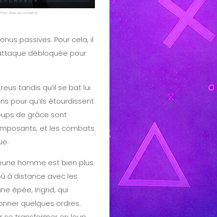
Thor, Dieu du tonnerre
us passives. Pour cela, il
e attaque débloquée pour
eus tandis qu’il se bat lui
ns pour qu’ils étourdissent
coups de grâce sont
 imposants, et les combats
ue.
 jeune homme est bien plus
 où à distance avec les
e épée, Ingrid, qui
onner quelques ordres.
r se transformer en loup