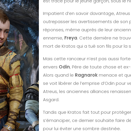
est tracé pour le jeune garçon, sous le
Impatient d’en savoir davantage, Atreus 
outrepasser les avertissements de son 
réponses, même auprès de leur ancienne
ennemie,
Freya
. Cette dernière ne trouv
mort de Kratos qui a tué son fils pour la 
Mais cette rancœur n’est pas aussi forte
envers
Odin
, Père de toute chose et ex-
Alors quand le
Ragnarok
menace et que 
se voit libérer de l’emprise d’Odin pour v
Atreus, les anciennes alliances renaisse
Asgard.
Tandis que Kratos fait tout pour protége
s’émanciper, ce dernier souhaite faire
pour lui éviter une sombre destinée.