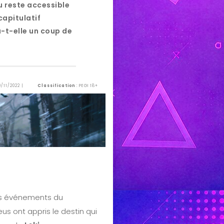
u reste accessible
capitulatif
-t-elle un coup de
9/11/2022 |
Classification
: PEGI 18+
es événements du
eus ont appris le destin qui