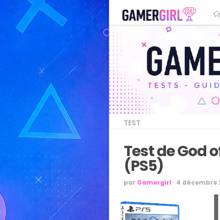
TEST
Test de God o
(PS5)
par
Gamergirl
·
4 décembre 