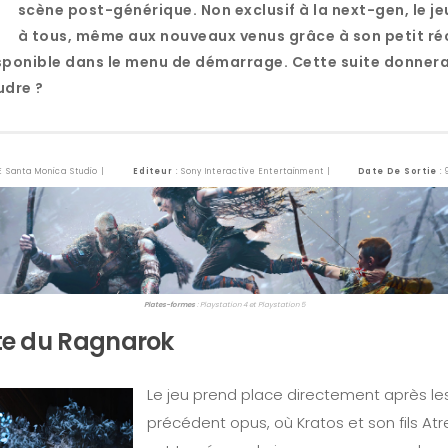
scène post-générique. Non exclusif à la next-gen, le je
à tous, même aux nouveaux venus grâce à son petit ré
sponible dans le menu de démarrage. Cette suite donnera
udre ?
IE Santa Monica Studio |
Editeur
: Sony Interactive Entertainment |
Date De Sortie
: 
Plates-formes
: Playstation 4 et Playstation 5
te du Ragnarok
Le jeu prend place directement après l
précédent opus, où Kratos et son fils Atr