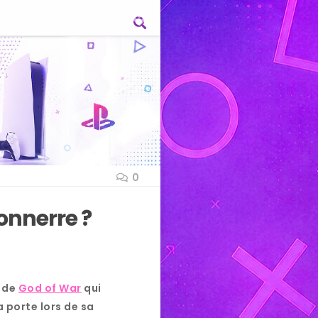
0
onnerre ?
e de
God of War
qui
 porte lors de sa