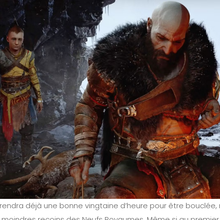
prendra déjà une bonne vingtaine d’heure pour être bouclée, 
s moindres recoins des Neufs Royaumes. Même si au premier