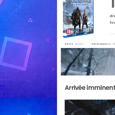
di
fo
Genre
: Action |
Développeurs
: S
Arrivée imminen