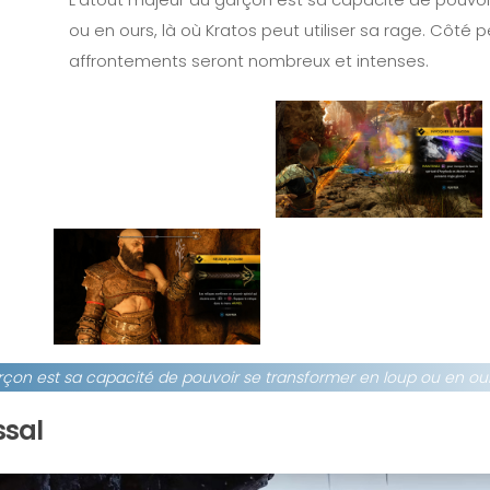
ou en ours, là où Kratos peut utiliser sa rage. Côté pè
affrontements seront nombreux et intenses.
rçon est sa capacité de pouvoir se transformer en loup ou en ou
ssal