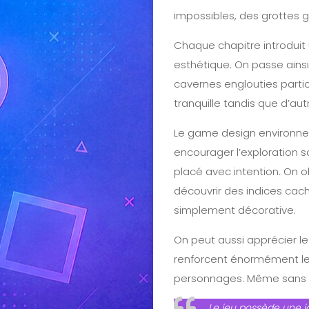
impossibles, des grottes 
Chaque chapitre introdui
esthétique. On passe ains
cavernes englouties parti
tranquille tandis que d’aut
Le game design environne
encourager l’exploration 
placé avec intention. On
découvrir des indices caché
simplement décorative.
On peut aussi apprécier le
renforcent énormément le 
personnages. Même sans ch
Le jeu possède une i