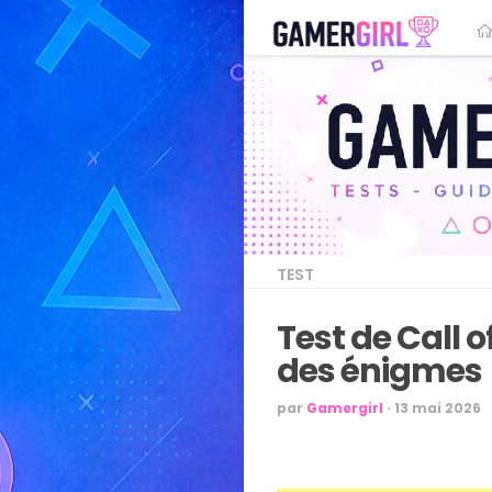
TEST
Test de Call 
des énigmes
par
Gamergirl
·
13 mai 2026