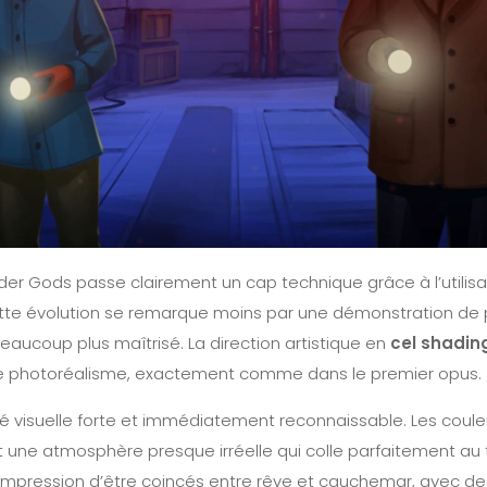
lder Gods passe clairement un cap technique grâce à l’utilisat
 cette évolution se remarque moins par une démonstration de
beaucoup plus maîtrisé. La direction artistique en
cel shadin
de photoréalisme, exactement comme dans le premier opus.
é visuelle forte et immédiatement reconnaissable. Les couleur
 une atmosphère presque irréelle qui colle parfaitement au 
impression d’être coincés entre rêve et cauchemar, avec de