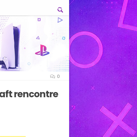
0
raft rencontre