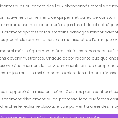
gigantesques ou encore des lieux abandonnés remplis de my
t un nouvel environnement, ce qui permet au jeu de constam
i d’un immense manoir entouré de jardins et de bibliothèqu
culièrement oppressantes. Certains passages misent davanta
res jouent clairement la carte du malaise et de l’étrangeté vi
mental mérite également d’être salué. Les zones sont suff
sans devenir frustrantes. Chaque décor raconte quelque ch
 observe énormément les environnements afin de comprendr
s. Le jeu réussit ainsi à rendre l’exploration utile et intéress
 soin apporté à la mise en scène. Certains plans sont particu
sentiment d’isolement ou de petitesse face aux forces cos
ercher le réalisme absolu, le titre parvient à créer des i
dentité visuelle forte et immédiatement reconnaissable.