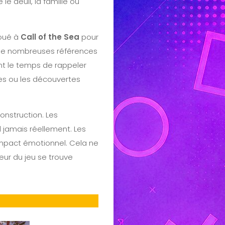
e deuil, la famille ou
joué à
Call of the Sea
pour
t de nombreuses références
nt le temps de rappeler
es ou les découvertes
construction. Les
 jamais réellement. Les
impact émotionnel. Cela ne
œur du jeu se trouve