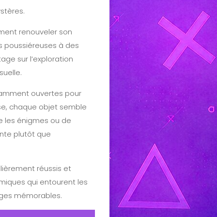
stères.
ment renouveler son
es poussiéreuses à des
ge sur l’exploration
suelle.
isamment ouvertes pour
ose, chaque objet semble
e les énigmes ou de
ante plutôt que
lièrement réussis et
miques qui entourent les
mages mémorables.