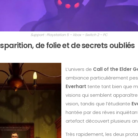
Support : Playstation 5 – Xbox – Switch 2 – PC
sparition, de folie et de secrets oubliés
L’univers de
Call of the Elder 
ambiance particulièrement pes
Everhart
tente tant bien que ma
visions qui semblent apparaît
vision, tandis que l’étudiante
Ev
hantée par des rêves inquiétan
artefact découvert plusieurs a
Très rapidement, les deux prota