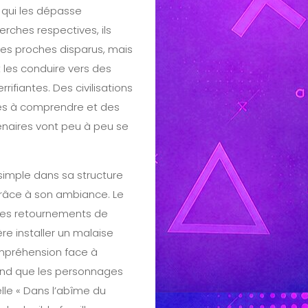
 qui les dépasse
erches respectives, ils
es proches disparus, mais
t les conduire vers des
rifiantes. Des civilisations
les à comprendre et des
énaires vont peu à peu se
 simple dans sa structure
grâce à son ambiance. Le
 les retournements de
ère installer un malaise
ompréhension face à
and que les personnages
lle « Dans l’abîme du