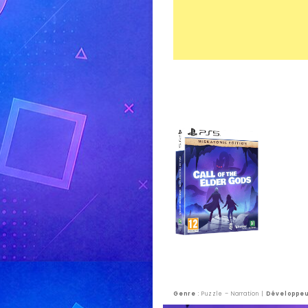
Genre
: Puzzle – Narration |
Développe