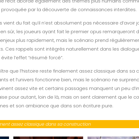
, le récit aborde également des thèmes plus humains comme l
ve provoquée par la découverte de connaissances interdites.
fs vient du fait qu’il n’est absolument pas nécessaire d’avoir 
ien sûr, les joueurs ayant fait le premier opus remarqueron
enjeux plus rapidement, mais le scénario prend régulièreme
. Ces rappels sont intégrés naturellement dans les dialogu
évite l’effet “résumé forcé”.
aître que l’histoire reste finalement assez classique dans sa 
s et l’univers fonctionne bien, mais le scénario ne surprend
vinent assez vite et certains passages manquent un peu d’
se pour autant, loin de là, mais on sent clairement que le c
es et son ambiance que dans son écriture pure.
lement assez classique dans sa construction