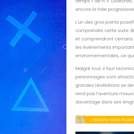
temps » de H. P. Lovecraft
encore la folie progressi
L’un des gros points positi
comprendre cette suite. B
et comprendront certains 
les événements importants
environnementales, ce qui 
Malgré tout, il faut reconn
personnages sont attachant
grandes révélations se de
rend pas l’aventure mauvai
davantage dans ses énigm
L’histoire reste fina