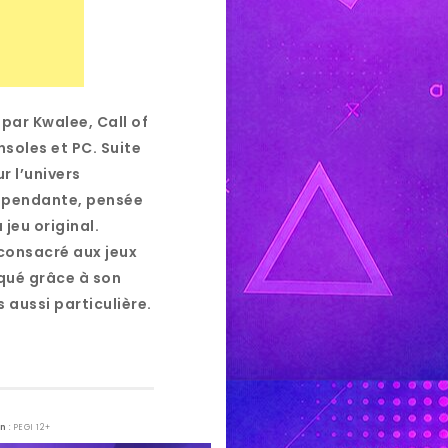
par Kwalee, Call of
nsoles et PC. Suite
ur l’univers
dépendante, pensée
jeu original.
consacré aux jeux
rqué grâce à son
 aussi particulière.
on
: PEGI 12+