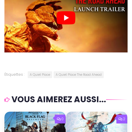
Étiquettes :
A Quiet Place
A Quiet Place The Road Ahead
VOUS AIMEREZ AUSSI...
0
2