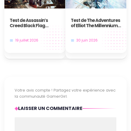
Test de Assassin’s
Test de The Adventures
Creed Black Flag
of Elliot The Millennium
Resynced : Le plus
Tales – Une aventure
grand des jeux de
temporelle qui nous fait
19 juillet 2026
30 juin 2026
pirates revient plus
voyager
majestueux que jamais
LAISSER UN COMMENTAIRE