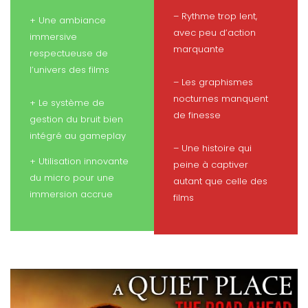
– Rythme trop lent,
+ Une ambiance
avec peu d’action
immersive
marquante
respectueuse de
l’univers des films
– Les graphismes
nocturnes manquent
+ Le système de
de finesse
gestion du bruit bien
intégré au gameplay
– Une histoire qui
+ Utilisation innovante
peine à captiver
du micro pour une
autant que celle des
immersion accrue
films