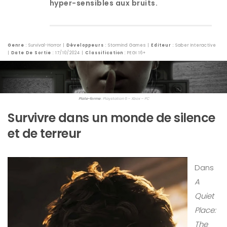
hyper-sensibles aux bruits.
Genre
: Survival-Horror |
Développeurs
: Stormind Games |
Editeur
: Saber Interactive
|
Date De Sortie
: 17/10/2024 |
Classification
: PEGI 16+
Plate-forme
: Playstation 5 – Xbox – PC
Survivre dans un monde de silence
et de terreur
Dans
A
Quiet
Place:
The