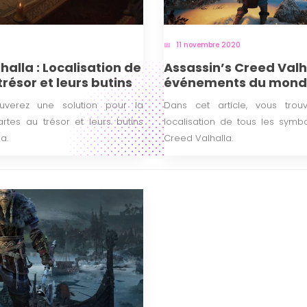
11 novembre 2020
halla : Localisation de
Assassin’s Creed Valha
trésor et leurs butins
événements du mond
ouverez une solution pour la
Dans cet article, vous trou
artes au trésor et leurs butins
localisation de tous les symb
a.
Creed Valhalla.