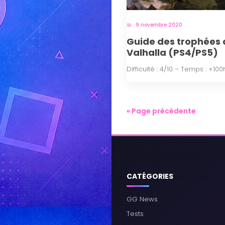
9 novembre 2020
Guide des trophées 
Valhalla (PS4/PS5)
Difficulté : 4/10 – Temps : +100
« Page précédente
CATÉGORIES
GG News
Tests