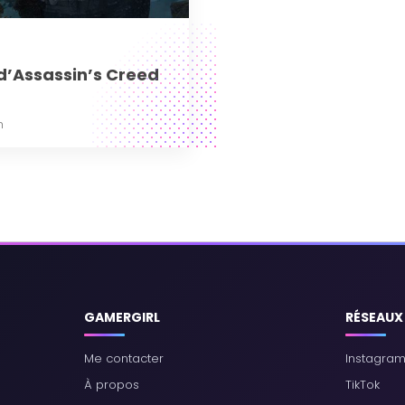
d’Assassin’s Creed
h
GAMERGIRL
RÉSEAUX
Me contacter
Instagra
À propos
TikTok