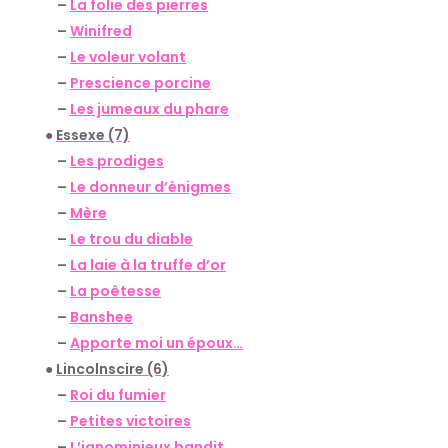
–
La folie des pierres
–
Winifred
–
Le voleur volant
–
Prescience porcine
–
Les jumeaux du phare
●
Essexe (7)
–
Les prodiges
–
Le donneur d’énigmes
–
Mère
–
Le trou du diable
–
La laie à la truffe d’or
–
La poêtesse
–
Banshee
–
Apporte moi un époux…
●
Lincolnscire (6)
–
Roi du fumier
–
Petites victoires
–
L’ignominieux bandit