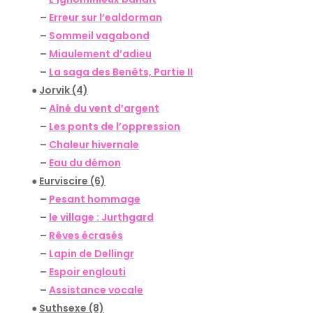
–
Erreur sur l’ealdorman
–
Sommeil vagabond
–
Miaulement d’adieu
–
La saga des Benêts, Partie II
●
Jorvik (4)
–
Aîné du vent d’argent
–
Les ponts de l’oppression
–
Chaleur hivernale
–
Eau du démon
●
Eurviscire (6)
–
Pesant hommage
–
le village : Jurthgard
–
Rêves écrasés
–
Lapin de Dellingr
–
Espoir englouti
–
Assistance vocale
●
Suthsexe (8)