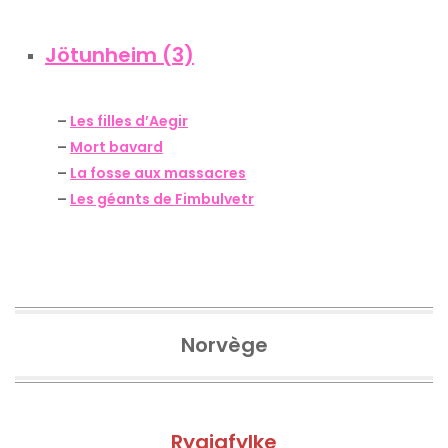
Jötunheim (3)
–
Les filles d’Aegir
–
Mort bavard
–
La fosse aux massacres
–
Les géants de Fimbulvetr
Norvège
Rygjafylke