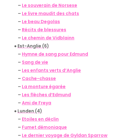
–
Le souverain de Norsexe
–
Le livre maudit des chats
–
Le beau Degolas
–
Récits de blessures
–
Le chemin de Vidblainn
●
Est-Anglie (6)
–
Hymne de sang pour Edmund
–
Sang de vie
–
Les enfants verts d’Anglie
–
Cache-chasse
–
La monture égarée
–
Les flèches d’Edmund
–
Ami de Freya
●
Lunden (4)
–
Etoiles en déclin
–
Fumet démoniaque
–
Le dernier voyage de Gyldan Sparrow