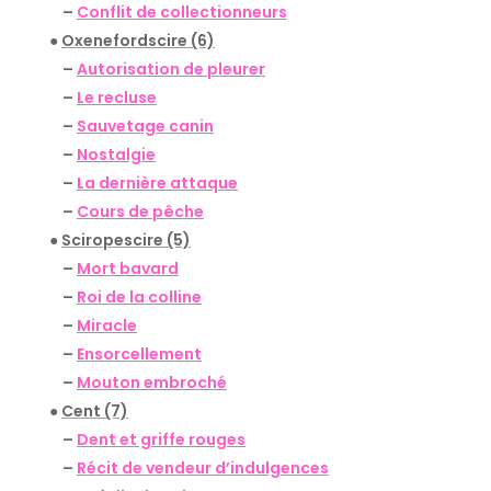
–
Conflit de collectionneurs
●
Oxenefordscire (6)
–
Autorisation de pleurer
–
Le recluse
–
Sauvetage canin
–
Nostalgie
–
La dernière attaque
–
Cours de pêche
●
Sciropescire (5)
–
Mort bavard
–
Roi de la colline
–
Miracle
–
Ensorcellement
–
Mouton embroché
●
Cent (7)
–
Dent et griffe rouges
–
Récit de vendeur d’indulgences