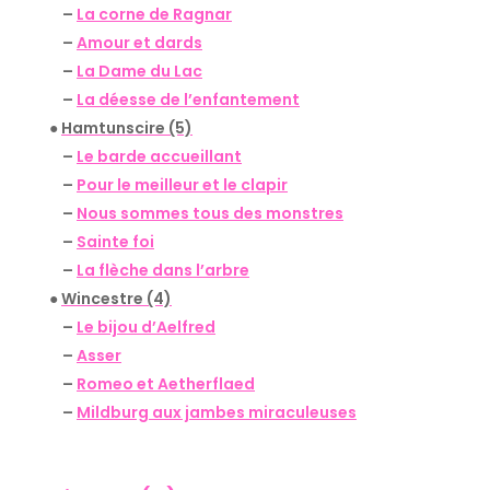
–
La corne de Ragnar
–
Amour et dards
–
La Dame du Lac
–
La déesse de l’enfantement
●
Hamtunscire (5)
–
Le barde accueillant
–
Pour le meilleur et le clapir
–
Nous sommes tous des monstres
–
Sainte foi
–
La flèche dans l’arbre
●
Wincestre (4)
–
Le bijou d’Aelfred
–
Asser
–
Romeo et Aetherflaed
–
Mildburg aux jambes miraculeuses