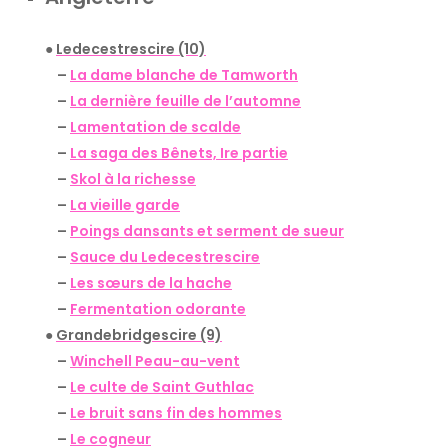
●
Ledecestrescire (10)
–
La dame blanche de Tamworth
–
La dernière feuille de l’automne
–
Lamentation de scalde
–
La saga des Bênets, Ire partie
–
Skol à la richesse
–
La vieille garde
–
Poings dansants et serment de sueur
–
Sauce du Ledecestrescire
–
Les sœurs de la hache
–
Fermentation odorante
●
Grandebridgescire (9)
–
Winchell Peau-au-vent
–
Le culte de Saint Guthlac
–
Le bruit sans fin des hommes
–
Le cogneur