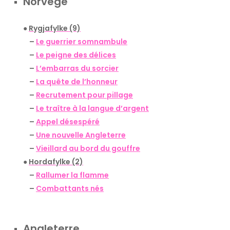
Norvège
●
Rygjafylke (9)
–
Le guerrier somnambule
–
Le peigne des délices
–
L’embarras du sorcier
–
La quête de l’honneur
–
Recrutement pour pillage
–
Le traître à la langue d’argent
–
Appel désespéré
–
Une nouvelle Angleterre
–
Vieillard au bord du gouffre
●
Hordafylke (2)
–
Rallumer la flamme
–
Combattants nés
Angleterre