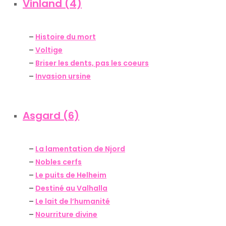
Vinland (4)
–
Histoire du mort
–
Voltige
–
Briser les dents, pas les coeurs
–
Invasion ursine
Asgard (6)
–
La lamentation de Njord
–
Nobles cerfs
–
Le puits de Helheim
–
Destiné au Valhalla
–
Le lait de l’humanité
–
Nourriture divine