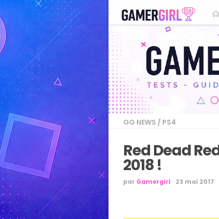
GG NEWS
/
PS4
Red Dead Rede
2018 !
par
Gamergirl
·
23 mai 2017