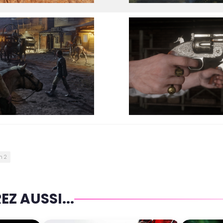
n 2
Z AUSSI...