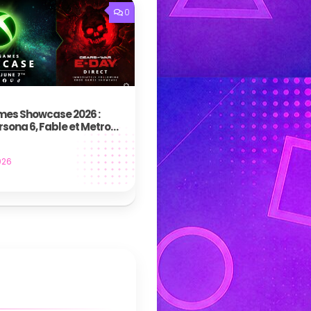
0
es Showcase 2026 :
rsona 6, Fable et Metro
fort
026