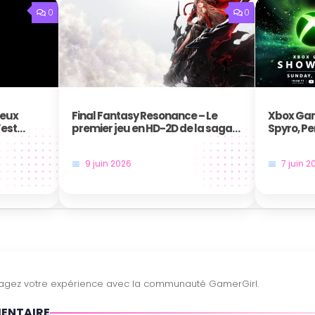
0
0
jeux
Final Fantasy Resonance – Le
Xbox Gam
’est
premier jeu en HD-2D de la saga
Spyro, Pe
annoncé au Nintendo Direct
frappent 
9 juin 2026
7 juin 2
MENTAIRE