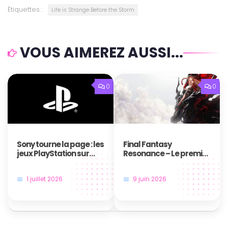
Étiquettes :
Life is Strange Before the Storm
VOUS AIMEREZ AUSSI...
0
0
Sony tourne la page : les
Final Fantasy
jeux PlayStation sur
Resonance – Le premier
disque, c’est bientôt fini
jeu en HD-2D de la saga
!
annoncé au Nintendo
1 juillet 2026
9 juin 2026
Direct