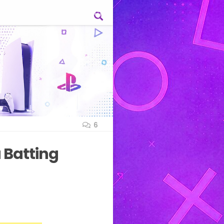
6
 Batting