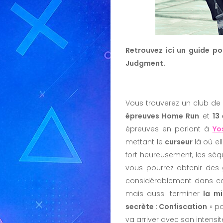
Retrouvez ici un guide po
Judgment.
Vous trouverez un club de B
épreuves Home Run
et
13
épreuves en parlant à
Yo
mettant le
curseur
là où e
fort heureusement, les sé
vous pourrez obtenir des
considérablement dans ce
mais aussi terminer
la m
secrète : Confiscation
» p
va arriver avec son intens