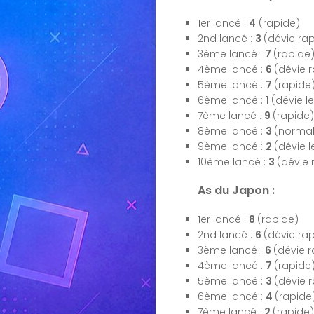
1er lancé :
4
(rapide)
2nd lancé :
3
(dévie ra
3ème lancé :
7
(rapide
4ème lancé :
6
(dévie 
5ème lancé :
7
(rapide
6ème lancé :
1
(dévie l
7ème lancé :
9
(rapide)
8ème lancé :
3
(normal
9ème lancé :
2
(dévie 
10ème lancé :
3
(dévie
As du Japon :
1er lancé :
8
(rapide)
2nd lancé :
6
(dévie ra
3ème lancé :
6
(dévie 
4ème lancé :
7
(rapide
5ème lancé :
3
(dévie 
6ème lancé :
4
(rapide
7ème lancé :
2
(rapide)