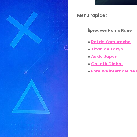
Menu rapide :
Épreuves Home Rune
●
Roi de Kamurocho
●
Titan de Tokyo
●
As du Japon
●
Goliath Global
●
Épreuve infernale de