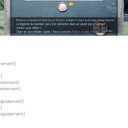
ntement)
)
)
entement)
lentement)
rapidement)
)
 rapidement)