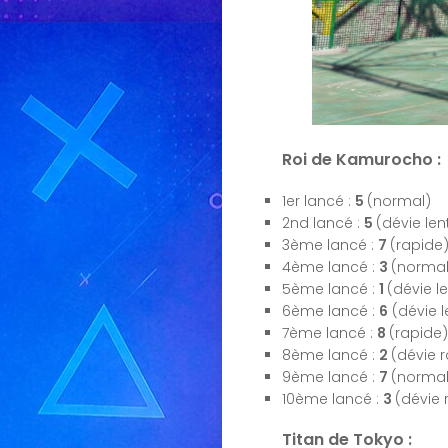
Roi de Kamurocho :
1er lancé :
5
(normal)
2nd lancé :
5
(dévie le
3ème lancé :
7
(rapide
4ème lancé :
3
(normal
5ème lancé :
1
(dévie l
6ème lancé :
6
(dévie 
7ème lancé :
8
(rapide)
8ème lancé :
2
(dévie 
9ème lancé :
7
(normal
10ème lancé :
3
(dévie
Titan de Tokyo :