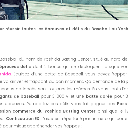
ur réussir toutes les épreuves et défis du Baseball au Yos
aseball du nom de Yoshida Batting Center, situé au nord de la 
 épreuves défis
dont 2 bonus qui se débloquent lorsque vous
shida
. Équipez d’une batte de Baseball, vous devez frapper 
lle va arriver et frappant au bon moment. Ça demande de la
quences de lancés sont toujours les mêmes. En vous liant d’
gants de baseball
pour 3 000 ¥ et une
batte dorée
pour 3
s épreuves. Remportez ces défis vous fait gagner des
Pass 
ission commerce du Yoshida Batting Center
ainsi que le li
our
Confiscation EX
. L’aide est répertorié par numéro qui corr
ité pour mieux appréhender vos frappes :