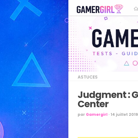
ASTUCES
Judgment : G
Center
par
Gamergirl
·
14 juillet 2019