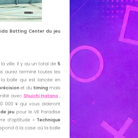
hida Batting Center du jeu
ville. Il y au un total de
5
 aurez terminé toutes les
la balle qui est lancée en
précision
et du
timing
mais
amitié avec
Shuichi Hatano
,
0 000 ¥ qui vous aideront
de jeu
pour le VR Paradise
vre d’aptitude «
Technique
espond à la case où la balle