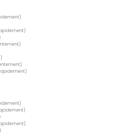
pidement)
)
rapidement)
)
entement)
)
lentement)
 rapidement)
pidement)
rapidement)
)
rapidement)
)