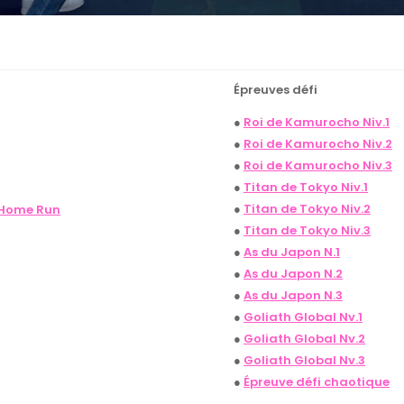
Épreuves défi
●
Roi de Kamurocho Niv.1
●
Roi de Kamurocho Niv.2
●
Roi de Kamurocho Niv.3
●
Titan de Tokyo Niv.1
●
Titan de Tokyo Niv.2
 Home Run
●
Titan de Tokyo Niv.3
●
As du Japon N.1
●
As du Japon N.2
●
As du Japon N.3
●
Goliath Global Nv.1
●
Goliath Global Nv.2
●
Goliath Global Nv.3
●
Épreuve défi chaotique