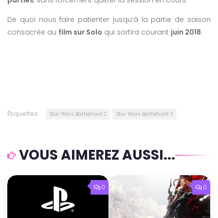
De quoi nous faire patienter jusqu’à la partie de saison
consacrée au
film sur Solo
qui sortira courant
juin 2018
.
Étiquettes :
Star Wars Battlefront 2
Star Wars Battlefront II
VOUS AIMEREZ AUSSI...
0
0