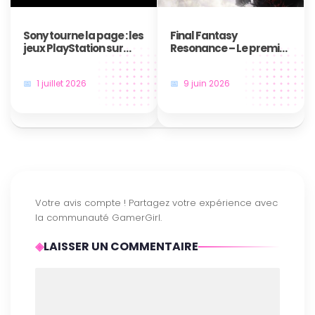
Sony tourne la page : les
Final Fantasy
jeux PlayStation sur
Resonance – Le premier
disque, c’est bientôt fini
jeu en HD-2D de la saga
!
annoncé au Nintendo
1 juillet 2026
9 juin 2026
Direct
LAISSER UN COMMENTAIRE