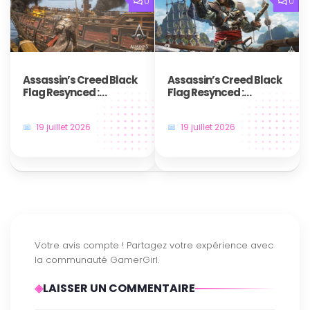
0
0
Assassin’s Creed Black
Assassin’s Creed Black
Flag Resynced :
Flag Resynced :
Comment obtenir le
Comment réussir le
trophée / succès Tiré
trophée / succès
19 juillet 2026
19 juillet 2026
par les cheveux IV ?
Pistolero ?
LAISSER UN COMMENTAIRE