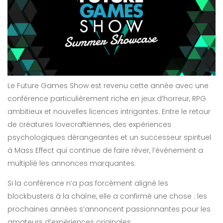
Le Future Games Show est revenu cette année avec une
conférence particulièrement riche en jeux d’horreur, RPG
ambitieux et nouvelles licences intrigantes. Entre le retour
de créatures lovecraftiennes, des expériences
psychologiques dérangeantes et un successeur spirituel
à Mass Effect qui continue de faire rêver, l’événement a
multiplié les annonces marquantes.
Si la conférence n’a pas forcément aligné les
blockbusters à la chaîne, elle a confirmé une chose : les
prochaines années s’annoncent passionnantes pour les
amateurs d’expériences originales.