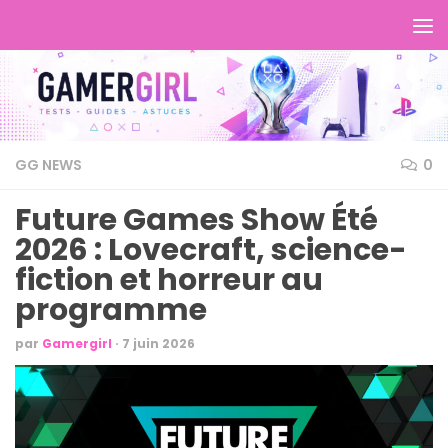
GG NEWS
0
Future Games Show Été
2026 : Lovecraft, science-
fiction et horreur au
programme
par
Gamergirl
·
7 juin 2026