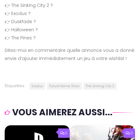
👉 The Sinking City 2 ?
👉 Exodus ?
👉 Duskfade ?
👉 Halloween ?
👉 The Pines ?
Dites-moi en commentaire quelle annonce vous a donné
envie d’ajouter immédiatement un jeu à votre wishlist !
Étiquettes :
Exodus
Future Game Show
The Sinking City 2
VOUS AIMEREZ AUSSI...
0
0