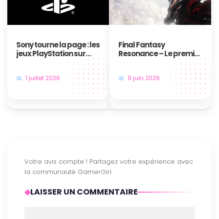
Sony tourne la page : les
Final Fantasy
jeux PlayStation sur
Resonance – Le premier
disque, c’est bientôt fini
jeu en HD-2D de la saga
!
annoncé au Nintendo
1 juillet 2026
9 juin 2026
Direct
LAISSER UN COMMENTAIRE