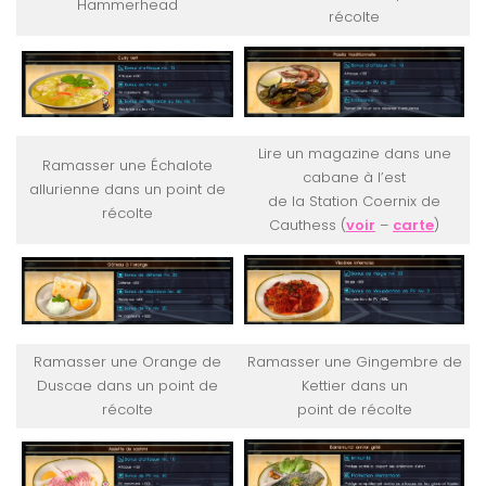
Hammerhead
récolte
Lire un magazine dans une
Ramasser une Échalote
cabane à l’est
allurienne dans un point de
de la Station Coernix de
récolte
Cauthess (
voir
–
carte
)
Ramasser une Orange de
Ramasser une Gingembre de
Duscae dans un point de
Kettier dans un
récolte
point de récolte