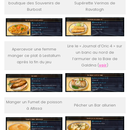
boutique des Souvenirs de
Supérette Verinas de
Burbost
Ravatogh
Lire le « Journal d’Oric 4 » sur
Apercevoir une femme
un banc au nord de
manger ce plat à Lestallum
l’armurier de la Baie de
après la fin du jeu
Galdina (
voir
)
Manger un Fumet de poisson
Pêcher un Bar allurien
à Altissa