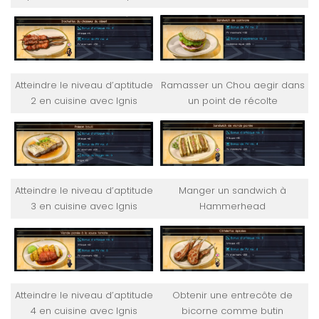
Atteindre le niveau d’aptitude
Ramasser un Chou aegir dans
2 en cuisine avec Ignis
un point de récolte
Atteindre le niveau d’aptitude
Manger un sandwich à
3 en cuisine avec Ignis
Hammerhead
Atteindre le niveau d’aptitude
Obtenir une entrecôte de
4 en cuisine avec Ignis
bicorne comme butin