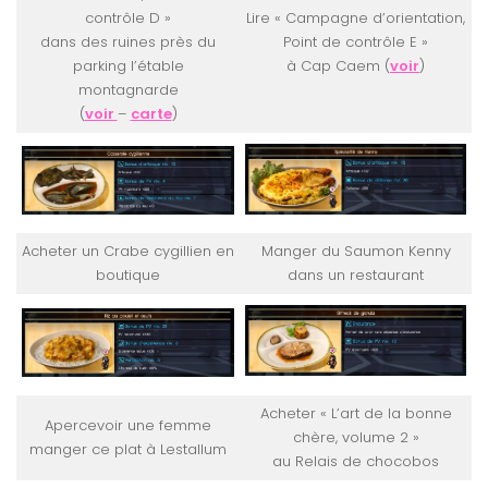
contrôle D »
Lire « Campagne d’orientation,
dans des ruines près du
Point de contrôle E »
parking l’étable
à Cap Caem (
voir
)
montagnarde
(
voir
–
carte
)
Acheter un Crabe cygillien en
Manger du Saumon Kenny
boutique
dans un restaurant
Acheter « L’art de la bonne
Apercevoir une femme
chère, volume 2 »
manger ce plat à Lestallum
au Relais de chocobos