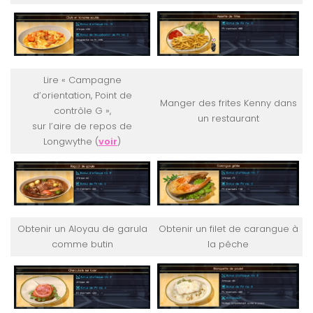
Lire « Campagne
d’orientation, Point de
Manger des frites Kenny dans
contrôle G »,
un restaurant
sur l’aire de repos de
Longwythe (
voir
)
Obtenir un Aloyau de garula
Obtenir un filet de carangue à
comme butin
la pêche