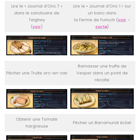
Lire le « Journal d’Oric 7 »
Lire le « Journal d’Oric 1 » sur
dans le sanctuaire de
un banc dans
Telghey
la Ferme de Furloch (
voir
–
(
voir
)
carte
)
Ramasser une truffe de
Pêcher une Truite arc-en-ciel
Vesper dans un point de
récolte
Obtenir une Tomate
Pêcher un Barramundi éclair
hargneuse