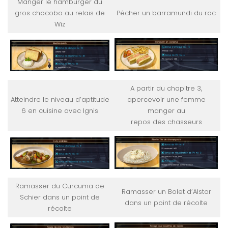
Manger le hamburger du
gros chocobo au relais de
Pêcher un barramundi du roc
Wiz
A partir du chapitre 3,
Atteindre le niveau d’aptitude
apercevoir une femme
6 en cuisine avec Ignis
manger au
repos des chasseurs
Ramasser du Curcuma de
Ramasser un Bolet d’Alstor
Schier dans un point de
dans un point de récolte
récolte