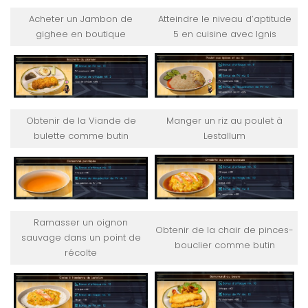
Acheter un Jambon de
Atteindre le niveau d’aptitude
gighee en boutique
5 en cuisine avec Ignis
Obtenir de la Viande de
Manger un riz au poulet à
bulette comme butin
Lestallum
Ramasser un oignon
Obtenir de la chair de pinces-
sauvage dans un point de
bouclier comme butin
récolte