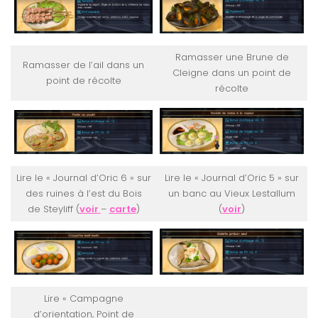
Ramasser une Brune de
Ramasser de l’ail dans un
Cleigne dans un point de
point de récolte
récolte
Lire le « Journal d’Oric 6 » sur
Lire le « Journal d’Oric 5 » sur
des ruines à l’est du Bois
un banc au Vieux Lestallum
de Steyliff (
voir
–
carte
)
(
voir
)
Lire « Campagne
d’orientation, Point de