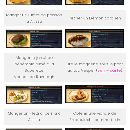
Manger un Fumet de poisson
Pêcher un Démon corallien
à Altissa
Manger le jarret de
béhémoth fumé à la
Lire le magazine sous le pont
Supérette
au Lac Vesper (
voir
–
carte
)
Verinas de Ravatogh
Manger un Filetti di cernia à
Obtenir une viande de
Altissa
Bredoulochs comme butin