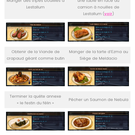
Manger des tripes bouillies à
une table en face du
Lestallum
camion à nouilles de
Lestallum (
voir
)
Obtenir de la Viande de
Manger de la tarte d’Ezma au
crapaud géant comme butin
Siège de Meldacio
Terminer la quête annexe
Pêcher un Saumon de Nebula
« le festin du félin »