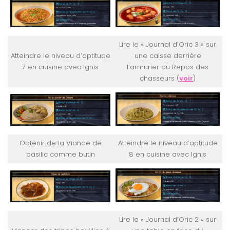
Lire le « Journal d’Oric 3 » sur
Atteindre le niveau d’aptitude
une caisse derrière
7 en cuisine avec Ignis
l’armurier du Repos des
chasseurs (
voir
)
Obtenir de la Viande de
Atteindre le niveau d’aptitude
basilic comme butin
8 en cuisine avec Ignis
Lire le « Journal d’Oric 2 » sur