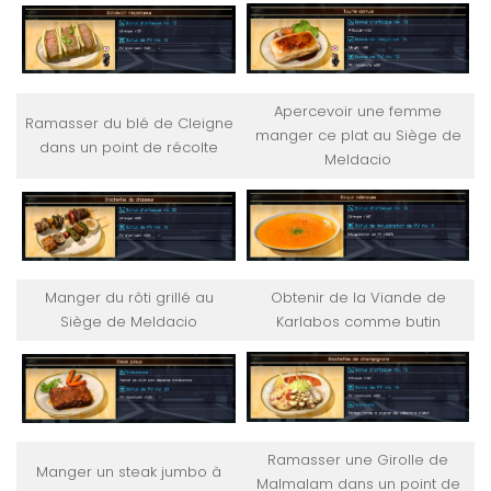
Apercevoir une femme
Ramasser du blé de Cleigne
manger ce plat au Siège de
dans un point de récolte
Meldacio
Manger du rôti grillé au
Obtenir de la Viande de
Siège de Meldacio
Karlabos comme butin
Ramasser une Girolle de
Manger un steak jumbo à
Malmalam dans un point de