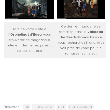
Ce dernier magazine se
Lors de votre visite à
ramasse dans le
Vaisseau
l’Orphelinat d’Edea
, vous
des Seeds Blancs
, lorsque
trouverez ce magazine à
vous recherchez Ellone. Allez
l’intérieur des ruines, posé au
voir près de Zone pour le
sol sur la droite.
ramasser sur le sol.
Étiquettes :
FF8
FF8 Remastered
FFVIII
FFVIII Remastered