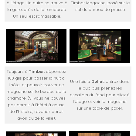
à l’étage. Un autre se trouve à
Timber Magazine, posé sur le
la gare, près de la rambarde.
sol du bureau de presse.
Un seul est ramassable.
Toujours à
Timber
, dépensez
100 gils pour passer la nuit à
Une fois à
Dollet
, entrez dans
l’hôtel et pouvoir trouver ce
le pub puis prenez les
magazine sur le bureau de la
escaliers du fond pour allez à
chambre. (Si vous ne pouvez
l’étage et voir le magazine
pas dormir à l’hôtel à cause
sur une table de poker.
de l’histoire, revenez après
avoir quitté la ville).