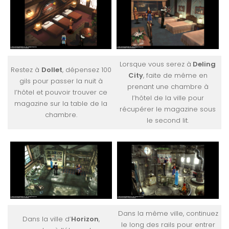
Lorsque vous serez à
Deling
Restez à
Dollet
, dépensez 100
City
, faite de même en
gils pour passer la nuit à
prenant une chambre à
l’hôtel et pouvoir trouver ce
l’hôtel de la ville pour
magazine sur la table de la
récupérer le magazine sous
chambre.
le second lit.
Dans la même ville, continuez
Dans la ville d’
Horizon
,
le long des rails pour entrer