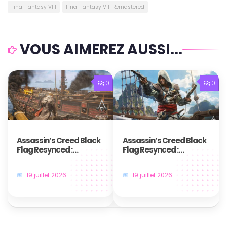
Final Fantasy VIII
Final Fantasy VIII Remastered
VOUS AIMEREZ AUSSI...
0
0
Assassin’s Creed Black
Assassin’s Creed Black
Flag Resynced :
Flag Resynced :
Comment obtenir le
Comment réussir le
trophée / succès Tiré
trophée / succès
19 juillet 2026
19 juillet 2026
par les cheveux IV ?
Pistolero ?