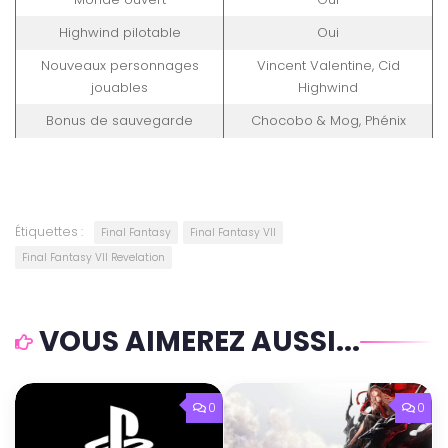
Highwind pilotable
Oui
Nouveaux personnages
Vincent Valentine, Cid
jouables
Highwind
Bonus de sauvegarde
Chocobo & Mog, Phénix
Étiquettes :
Final Fantasy
Final Fantasy VII
Final Fantasy VII Revelation
VOUS AIMEREZ AUSSI...
0
0