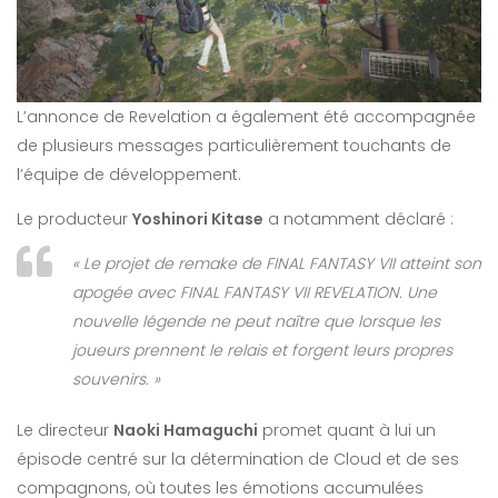
L’annonce de Revelation a également été accompagnée
de plusieurs messages particulièrement touchants de
l’équipe de développement.
Le producteur
Yoshinori Kitase
a notamment déclaré :
« Le projet de remake de FINAL FANTASY VII atteint son
apogée avec FINAL FANTASY VII REVELATION. Une
nouvelle légende ne peut naître que lorsque les
joueurs prennent le relais et forgent leurs propres
souvenirs. »
Le directeur
Naoki Hamaguchi
promet quant à lui un
épisode centré sur la détermination de Cloud et de ses
compagnons, où toutes les émotions accumulées