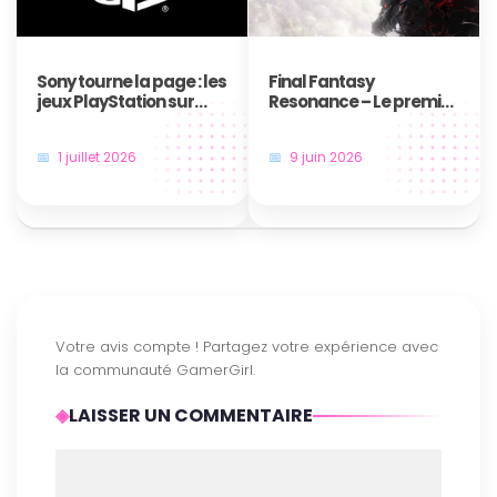
Sony tourne la page : les
Final Fantasy
jeux PlayStation sur
Resonance – Le premier
disque, c’est bientôt fini
jeu en HD-2D de la saga
!
annoncé au Nintendo
1 juillet 2026
9 juin 2026
Direct
LAISSER UN COMMENTAIRE