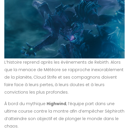
L’histoire reprend après les événements de Rebirth. Alors
que la menace de Météore se rapproche inexorablement
de la planète, Cloud Strife et ses compagnons doivent
faire face à leurs pertes, à leurs doutes et à leurs
convictions les plus profondes.
À bord du mythique
Highwind
, l’équipe part dans une
ultime course contre la montre afin d’empêcher Séphiroth
d’atteindre son objectif et de plonger le monde dans le
chaos.