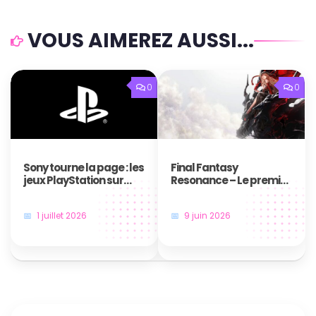
VOUS AIMEREZ AUSSI...
0
0
Sony tourne la page : les
Final Fantasy
jeux PlayStation sur
Resonance – Le premier
disque, c’est bientôt fini
jeu en HD-2D de la saga
!
annoncé au Nintendo
1 juillet 2026
9 juin 2026
Direct