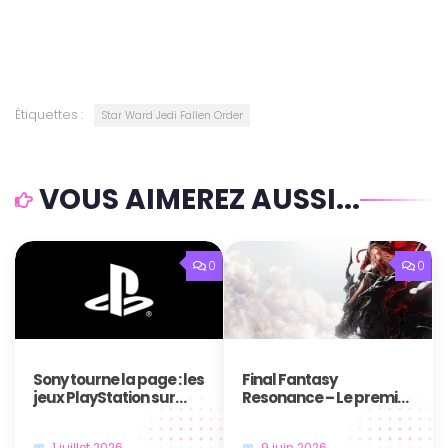
Étiquettes :
Star Ward Jedi Fallen Order
VOUS AIMEREZ AUSSI...
0
0
Sony tourne la page : les
Final Fantasy
jeux PlayStation sur
Resonance – Le premier
disque, c’est bientôt fini
jeu en HD-2D de la saga
!
annoncé au Nintendo
1 juillet 2026
9 juin 2026