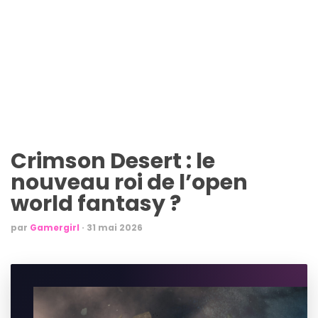
Crimson Desert : le
nouveau roi de l’open
world fantasy ?
par
Gamergirl
·
31 mai 2026