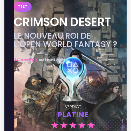
TEST
CRIMSON DESERT
LE NOUVEAU ROI DE
L’OPEN WORLD FANTASY ?
Gamergirl
31 mai 2026
VERDICT
PLATINE
★★★★★