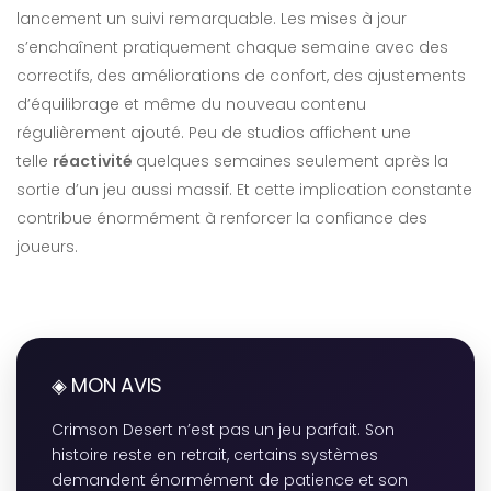
lancement un suivi remarquable. Les mises à jour
s’enchaînent pratiquement chaque semaine avec des
correctifs, des améliorations de confort, des ajustements
d’équilibrage et même du nouveau contenu
régulièrement ajouté. Peu de studios affichent une
telle
réactivité
quelques semaines seulement après la
sortie d’un jeu aussi massif. Et cette implication constante
contribue énormément à renforcer la confiance des
joueurs.
◈ MON AVIS
Crimson Desert n’est pas un jeu parfait. Son
histoire reste en retrait, certains systèmes
demandent énormément de patience et son