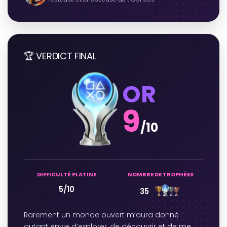
🏆 VERDICT FINAL
OR
9
/10
DIFFICULTÉ PLATINE
NOMBRE DE TROPHÉES
5/10
35
Rarement un monde ouvert m’aura donné
autant envie d’explorer, de découvrir et de me