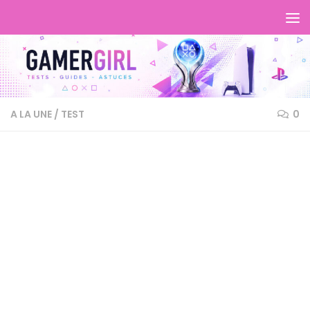
A LA UNE
/
TEST
0