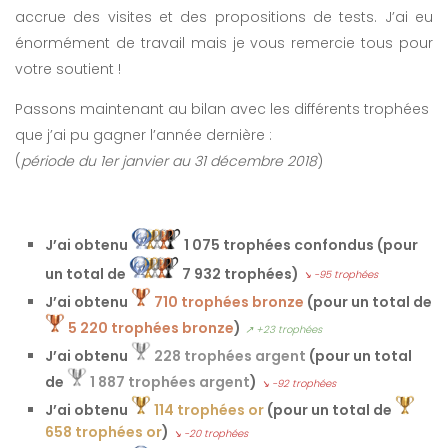
accrue des visites et des propositions de tests. J’ai eu
énormément de travail mais je vous remercie tous pour
votre soutient !
Passons maintenant au bilan avec les différents trophées
que j’ai pu gagner l’année dernière :
(
période du 1er janvier au 31 décembre 2018
)
J’ai obtenu
1 075 trophées confondus (pour
un total de
7 932 trophées)
↘ -95 trophées
J’ai obtenu
710 trophées bronze
(pour un total de
5 220 trophées bronze
)
↗ +23 trophées
J’ai obtenu
228 trophées argent
(pour un total
de
1 887 trophées argent
)
↘ -92 trophées
J’ai obtenu
114 trophées or
(pour un total de
658 trophées or
)
↘ -20 trophées