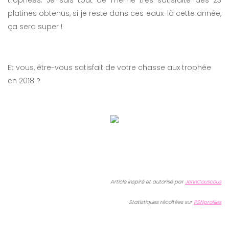
trophées. Je suis tout de même très satisfaite des 23
platines obtenus, si je reste dans ces eaux-là cette année,
ça sera super !
Et vous, être-vous satisfait de votre chasse aux trophée
en 2018 ?
Article inspiré et autorisé par
JohnCouscous
Statistiques récoltées sur
PSNprofiles