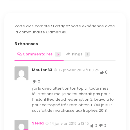
6 réponses
Commentaires
5
Pings
1
Mouton33
15 janvier 2019 à 00:25
0
0
j’ai lu avec attention ton topic , toute mes
félicitations moi je ne toucherait pas pour
l’instant Red dead rédemption 2. bravo à toi
pour ce trophé trés rare obtenu. Oui je suis
satisfait de ma chasse aux trophés 2018.
Stella
14 janvier 2019 à 13:15
0
0