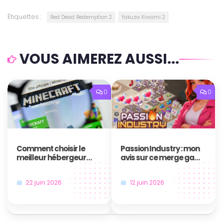
Étiquettes :
Red Dead Redemption 2
Yakuza Kiwami 2
VOUS AIMEREZ AUSSI...
0
0
Comment choisir le
Passion Industry : mon
meilleur hébergeur
avis sur ce merge game
pour serveur Minecraft
qui surprend
?
22 juin 2026
12 juin 2026