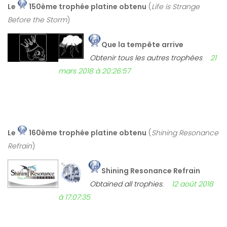
Le
150ème trophée platine obtenu
(
Life is Strange
Before the Storm
)
Que la tempête arrive
Obtenir tous les autres trophées
21
mars 2018 à 20:26:57
Le
160ème trophée platine obtenu
(
Shining Resonance
Refrain
)
Shining Resonance Refrain
Obtained all trophies.
12 août 2018
à 17:07:35