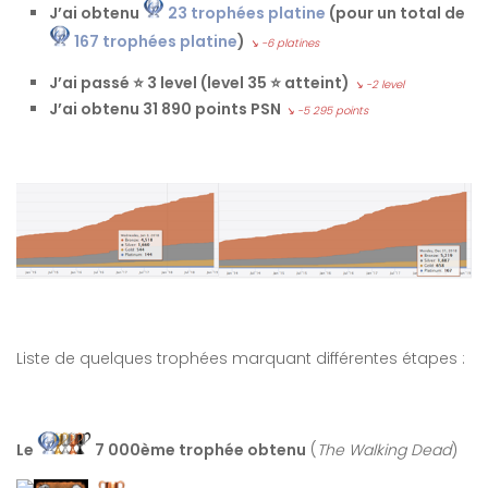
J’ai obtenu
23 trophées platine
(pour un total de
167 trophées platine
)
↘ -6 platines
J’ai passé ⭐ 3 level (level 35 ⭐ atteint)
↘ -2 level
J’ai obtenu 31 890 points PSN
↘ -5 295 points
Liste de quelques trophées marquant différentes étapes :
Le
7 000ème trophée obtenu
(
The Walking Dead
)