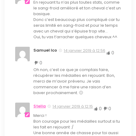
En rejouant tu n’as plus toutes stats, comme
le sang-froid amélioré et ton cheval c’est un
basique.
Donc c’est beaucoup plus compliqué car tu
seras limité en sang-froid et pour le temps
avec un cheval qui s’épuise trop vite…
Oui, tu vas t’arracher quelques cheveux ^^
Samuel Ico
14 janvier 2019 à 12:56
0
0
Oh non, c’est ce que je comptais faire,
récupérer les médailles en rejouant. Bon,
merci de m’avoir prévenu. Je vais
commencer à me faire une raison d’en
baver prochainement. 🙁
Stella
14 janvier 2019 à 12:15
0
0
Merci !
Bon courage pour les médailles surtout si tu
les fait en rejouant :/
Une bonne année de chasse pour toi aussi