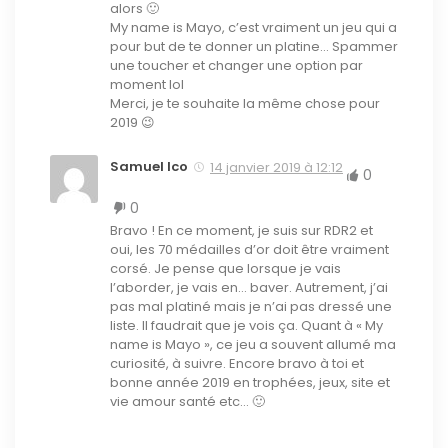
alors 🙂
My name is Mayo, c’est vraiment un jeu qui a
pour but de te donner un platine… Spammer
une toucher et changer une option par
moment lol
Merci, je te souhaite la même chose pour
2019 😉
Samuel Ico
14 janvier 2019 à 12:12
0
0
Bravo ! En ce moment, je suis sur RDR2 et
oui, les 70 médailles d’or doit être vraiment
corsé. Je pense que lorsque je vais
l’aborder, je vais en… baver. Autrement, j’ai
pas mal platiné mais je n’ai pas dressé une
liste. Il faudrait que je vois ça. Quant à « My
name is Mayo », ce jeu a souvent allumé ma
curiosité, à suivre. Encore bravo à toi et
bonne année 2019 en trophées, jeux, site et
vie amour santé etc… 🙂