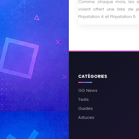
Comme chaque mois, les ab
voient offert une liste de 
Playstation 4 et Playstation 5.
CATÉGORIES
GG News
Tests
Guides
Astuces