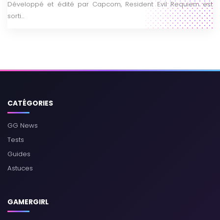
Développé et édité par Capcom, Resident Evil Requiem est
sorti...
CATÉGORIES
GG News
Tests
Guides
Astuces
GAMERGIRL