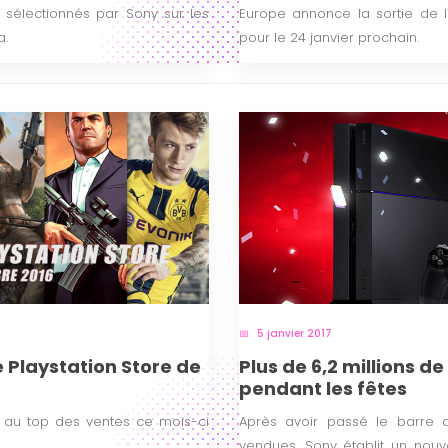
ux sélectionnés par Sony sur les
Europe annonce la sortie de l
a.
pour le 24 janvier prochain.
5 janvier 2017
e Playstation Store de
Plus de 6,2 millions d
pendant les fêtes
t au top des ventes ce mois-ci
Après avoir passé le barre 
vendues, Sony établit un nouv