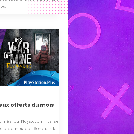
es.
jeux offerts du mois
nés du Playstation Plus se
 sélectionnés par Sony sur les