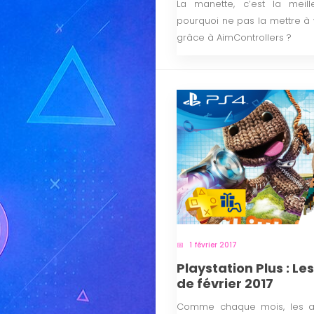
La manette, c’est la meil
pourquoi ne pas la mettre à 
grâce à AimControllers ?
1 février 2017
Playstation Plus : Le
de février 2017
Comme chaque mois, les ab