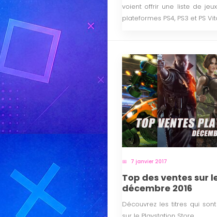
voient offrir une liste de je
plateformes PS4, PS3 et PS Vit
7 janvier 2017
Top des ventes sur l
décembre 2016
Découvrez les titres qui son
sur le Playstation Store.