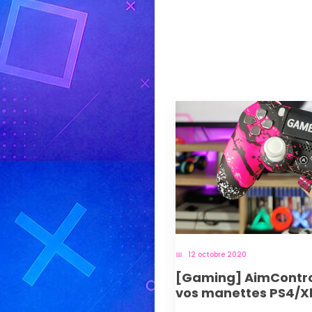
12 octobre 2020
[Gaming] AimControl
vos manettes PS4/X