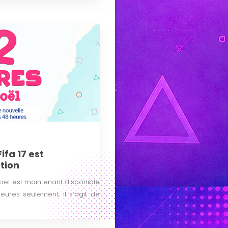
Fifa 17 est
tion
oël est maintenant disponible
ures seulement, il s’agit de