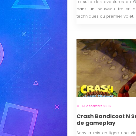
La suite des aventures du Go
dans un nouveau trailer d
techniques du premier volet.
13 décembre 2016
Crash Bandicoot N Sa
de gameplay
Sony a mis en ligne une v