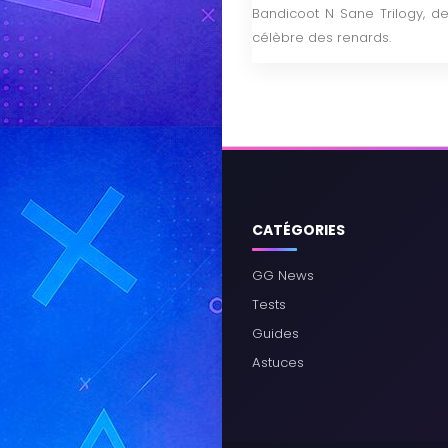
Bandicoot N Sane Trilogy, de 
célèbre des renards.
CATÉGORIES
GG News
Tests
Guides
Astuces