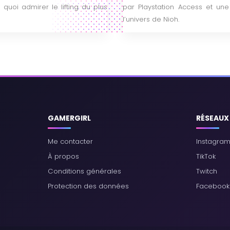
quoi admirer le lifting du plus
par Playstation Access et un
l’univers de Nioh.
GAMERGIRL
RÉSEAUX
Me contacter
Instagra
À propos
TikTok
Conditions générales
Twitch
Protection des données
Facebook