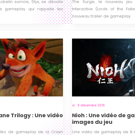
belin surnois, Styx, se dévoile
The Surge, le nouveau jeu
e gameplay qui rappelle les
Interactive (Lords of the Fal
nouveau trailer de gameplay.
9 décembre 2016
ne Trilogy : Une vidéo
Nioh : Une vidéo de g
images du jeu
idéo de gameplay de la Crash
Une vidéo de gameplay de 8 m