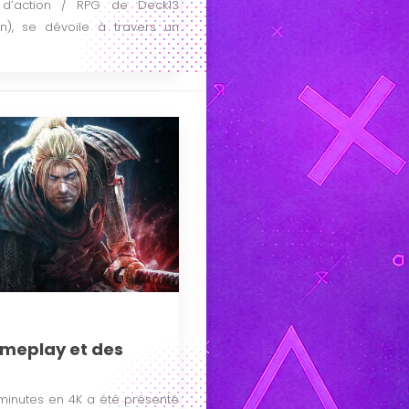
 d’action / RPG de Deck13
len), se dévoile à travers un
ameplay et des
inutes en 4K a été présenté