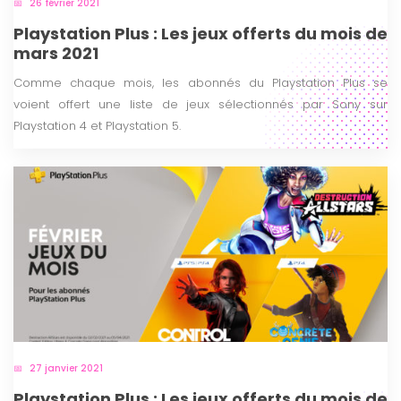
26 février 2021
Playstation Plus : Les jeux offerts du mois de
mars 2021
Comme chaque mois, les abonnés du Playstation Plus se
voient offert une liste de jeux sélectionnés par Sony sur
Playstation 4 et Playstation 5.
27 janvier 2021
Playstation Plus : Les jeux offerts du mois de