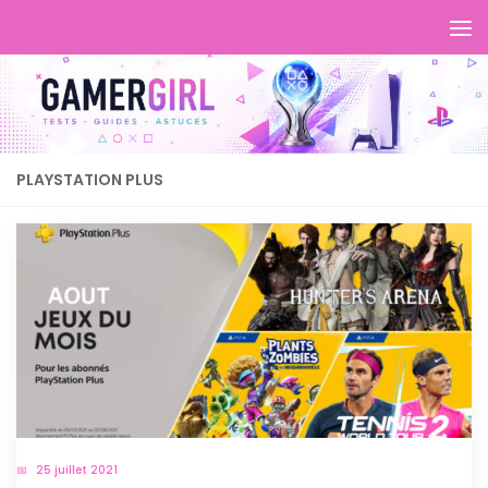
PLAYSTATION PLUS
25 juillet 2021