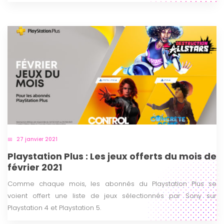
27 janvier 2021
Playstation Plus : Les jeux offerts du mois de
février 2021
Comme chaque mois, les abonnés du Playstation Plus se
voient offert une liste de jeux sélectionnés par Sony sur
Playstation 4 et Playstation 5.