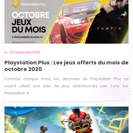
30 septembre 2020
Playstation Plus : Les jeux offerts du mois de
octobre 2020
Comme chaque mois, les abonnés du Playstation Plus se
voient offert une liste de jeux sélectionnés par Sony sur
Playstation 4.