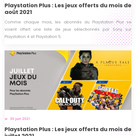
Playstation Plus : Les jeux offerts du mois de
août 2021
Comme chaque mois, les abonnés du Playstation Plus se
voient offert une liste de jeux sélectionnés par Sony sur
Playstation 4 et Playstation 5.
30 juin 2021
Playstation Plus : Les jeux offerts du mois de
juillet 2021