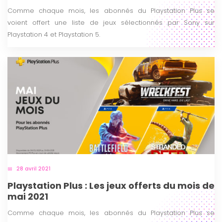
Comme chaque mois, les abonnés du Playstation Plus se
voient offert une liste de jeux sélectionnés par Sony sur
Playstation 4 et Playstation 5.
28 avril 2021
Playstation Plus : Les jeux offerts du mois de
mai 2021
Comme chaque mois, les abonnés du Playstation Plus se