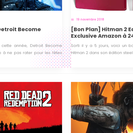
19 novembre 2018
Detroit Become
[Bon Plan] Hitman 2 E
Exclusive Amazon à 2
cette année, Detroit Become
Sorti il y a 5 jours, voici un
 à ne pas rater pour les fêtes
Hitman 2 dans son édition stee