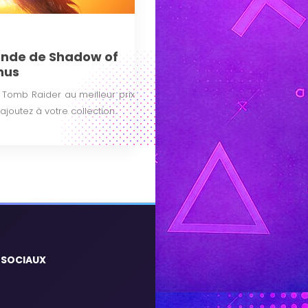
nde de Shadow of
nus
omb Raider au meilleur prix
ajoutez à votre collection.
 SOCIAUX
m