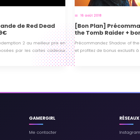
16 août 2018
mande de Red Dead
[Bon Plan] Précomma
99€
the Tomb Raider + bo
mption 2 au meilleur prix en
Précommandez Shadow of the T
oposées par les cartes cadeaux
et profitez de bonus exclusifs à 
GAMERGIRL
RÉSEAUX
Me contacter
Instagra