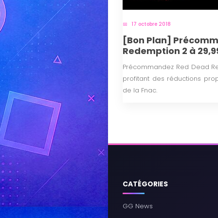
17 octobre 2018
[Bon Plan] Précom
Redemption 2 à 29,
Précommandez Red Dead Rede
profitant des réductions pr
de la Fnac.
CATÉGORIES
GG News