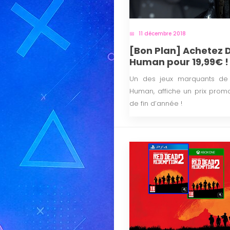
11 décembre 2018
[Bon Plan] Achetez 
Human pour 19,99€ !
Un des jeux marquants de 
Human, affiche un prix promo
de fin d’année !