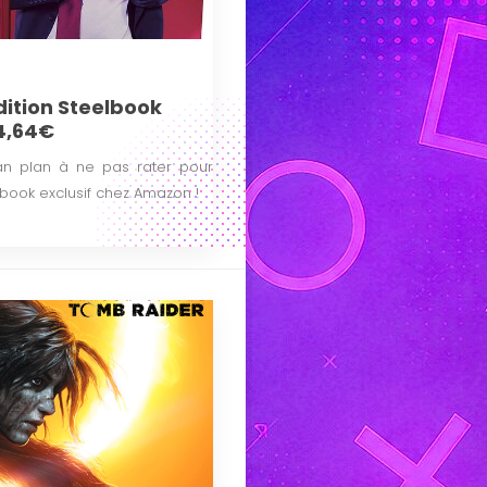
dition Steelbook
4,64€
 ban plan à ne pas rater pour
lbook exclusif chez Amazon !