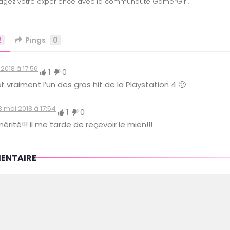
2
Pings
0
2018 à 17:56
1
0
st vraiment l’un des gros hit de la Playstation 4 🙂
3 mai 2018 à 17:54
1
0
ité!!! il me tarde de reçevoir le mien!!!
MENTAIRE