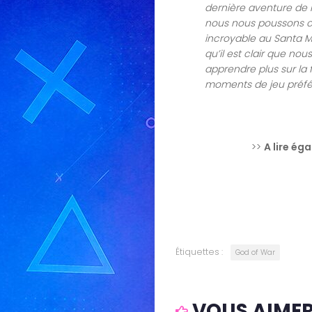
dernière aventure de K
nous nous poussons ch
incroyable au Santa Mo
qu’il est clair que n
apprendre plus sur la 
moments de jeu préfé
>>
A lire ég
Étiquettes :
God of War
VOUS AIMERE