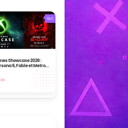
0
es Showcase 2026 :
rsona 6, Fable et Metro
fort
026