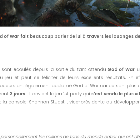
God of War fait beaucoup parler de lui à travers les louanges
sont écoulés depuis la sortie du tant attendu
God of War
, 
 jeu et peut se féliciter de leurs excellents résultats. En
s joueurs ont également acclamé God of War car ce sont plus
ment
3 jours
! Il devient le jeu 1st party qui
s’est vendu le plus vi
de la console. Shannon Studstill, vice-présidente du développ
personnellement les millions de fans du monde entier qui ont déc