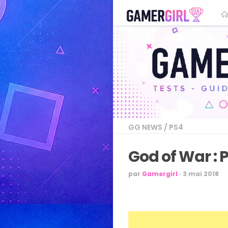
GG NEWS
/
PS4
God of War : P
par
Gamergirl
·
3 mai 2018