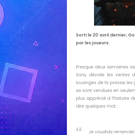
Sorti le 20 avril dernier, 
par les joueurs.
Presque deux semaines se 
Sony dévoile les ventes du
louanges de la presse, le
se sont vendues en seule
plus apprécié d l’histoire 
dire quelques mot :
Je voudrais remercier 