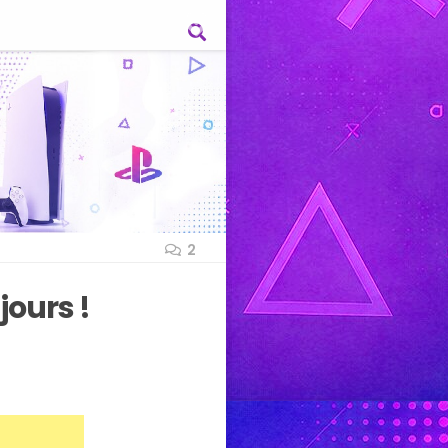
2
jours !