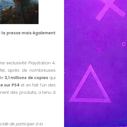
 de la presse mais également
une exclusivité Playstation 4.
 effet, après de nombreuses
 de
3,1 millions de copies
qui
te sur PS4
et en fait l’un des
ement des produits, a tenu à
idé de participer à la