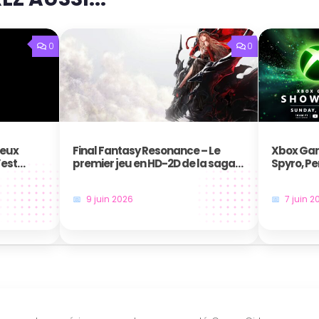
0
0
jeux
Final Fantasy Resonance – Le
Xbox Gam
’est
premier jeu en HD-2D de la saga
Spyro, Pe
annoncé au Nintendo Direct
frappent 
9 juin 2026
7 juin 2